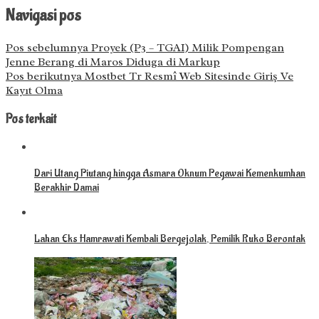
Navigasi pos
Pos sebelumnya
Proyek (P3 – TGAI) Milik Pompengan
Jenne Berang di Maros Diduga di Markup
Pos berikutnya
Mostbet Tr Resmî Web Sitesinde Giriş Ve
Kayıt Olma
Pos terkait
Dari Utang Piutang hingga Asmara Oknum Pegawai Kemenkumhan
Berakhir Damai
Lahan Eks Hamrawati Kembali Bergejolak, Pemilik Ruko Berontak