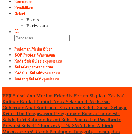
Komunitas
Pendidikan
Galeri
Bisnis
Pariwisata
Pedoman Media Siber
S0P Profesi Wartawan
Kode Etik Sulselexperience
Sulselexperience.com
Redaksi SulselExperience
Tentang SulselExperience
TEᖇᗩTᗩᔕ
PPJI Sulsel dan Muslim Friendly Forum Siapkan Festival
Kuliner Edukatif untuk Anak Sekolah di Makassar
Gubernur Andi Sudirman Kukuhkan Sekda Sulsel Sebagai
Ketua Tim Pengawasan Penggunaan Bahasa Indonesia
Sekda Jufri Rahman Resmi Buka Pemusatan Paskibraka
Provinsi Sulsel Tahun 2026
LDK SMA Islam Athirah
Makassar 2026: Cetak Pemimpin Tangguh, Lincah, dan