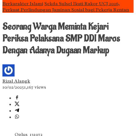
Berkarakter Islami
Sekda Sulsel Ikuti Rakor UCJ 2026,
Perkuat Perlindungan Jaminan Sosial bagi Pekerja Rentan
Seorang Warga Meminta Kejari
Periksa Pelaksana SMP DDI Maros
Dengan Adanya Dugaan Markup
Rizal Alangk
10/02/2025
1,167 views
Oplus_131072