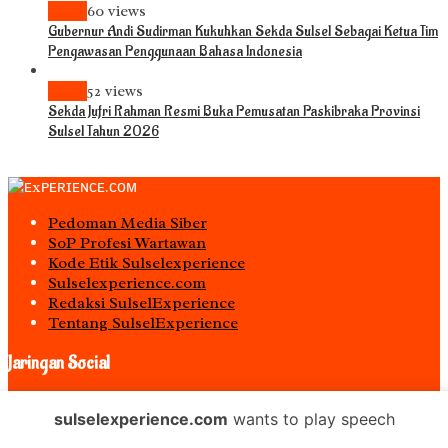
News
60 views
Gubernur Andi Sudirman Kukuhkan Sekda Sulsel Sebagai Ketua Tim
Pengawasan Penggunaan Bahasa Indonesia
News
52 views
Sekda Jufri Rahman Resmi Buka Pemusatan Paskibraka Provinsi
Sulsel Tahun 2026
Pedoman Media Siber
S0P Profesi Wartawan
Kode Etik Sulselexperience
Sulselexperience.com
Redaksi SulselExperience
Tentang SulselExperience
Jaringan Social
Facebook
sulselexperience.com
wants to play speech
Twitter
Instagram