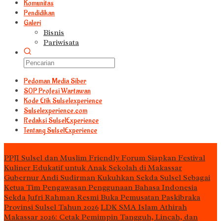
Komunitas
Pendidikan
Galeri
Bisnis
Pariwisata
Pedoman Media Siber
S0P Profesi Wartawan
Kode Etik Sulselexperience
Sulselexperience.com
Redaksi SulselExperience
Tentang SulselExperience
TEᖇᗩTᗩᔕ
PPJI Sulsel dan Muslim Friendly Forum Siapkan Festival
Kuliner Edukatif untuk Anak Sekolah di Makassar
Gubernur Andi Sudirman Kukuhkan Sekda Sulsel Sebagai
Ketua Tim Pengawasan Penggunaan Bahasa Indonesia
Sekda Jufri Rahman Resmi Buka Pemusatan Paskibraka
Provinsi Sulsel Tahun 2026
LDK SMA Islam Athirah
Makassar 2026: Cetak Pemimpin Tangguh, Lincah, dan