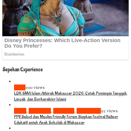
Sepekan Experience
News
100 views
LDK SMA Islam Athirah Makassar 2026: Cetak Pemimpin Tangguh,
Lincah, dan Berkarakter Islami
Bisnis
,
Komunitas
,
Pariwisata
,
Pendidikan
95 views
PPJI Sulsel dan Muslim Friendly Forum Siapkan Festival Kuliner
Edukatif untuk Anak Sekolah di Makassar