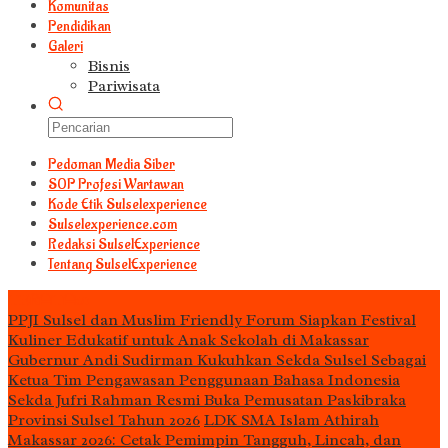
Komunitas
Pendidikan
Galeri
Bisnis
Pariwisata
Pedoman Media Siber
S0P Profesi Wartawan
Kode Etik Sulselexperience
Sulselexperience.com
Redaksi SulselExperience
Tentang SulselExperience
TEᖇᗩTᗩᔕ
PPJI Sulsel dan Muslim Friendly Forum Siapkan Festival
Kuliner Edukatif untuk Anak Sekolah di Makassar
Gubernur Andi Sudirman Kukuhkan Sekda Sulsel Sebagai
Ketua Tim Pengawasan Penggunaan Bahasa Indonesia
Sekda Jufri Rahman Resmi Buka Pemusatan Paskibraka
Provinsi Sulsel Tahun 2026
LDK SMA Islam Athirah
Makassar 2026: Cetak Pemimpin Tangguh, Lincah, dan