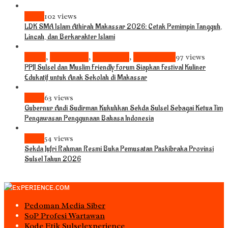
News
102 views
LDK SMA Islam Athirah Makassar 2026: Cetak Pemimpin Tangguh,
Lincah, dan Berkarakter Islami
Bisnis
,
Komunitas
,
Pariwisata
,
Pendidikan
97 views
PPJI Sulsel dan Muslim Friendly Forum Siapkan Festival Kuliner
Edukatif untuk Anak Sekolah di Makassar
News
63 views
Gubernur Andi Sudirman Kukuhkan Sekda Sulsel Sebagai Ketua Tim
Pengawasan Penggunaan Bahasa Indonesia
News
54 views
Sekda Jufri Rahman Resmi Buka Pemusatan Paskibraka Provinsi
Sulsel Tahun 2026
Pedoman Media Siber
S0P Profesi Wartawan
Kode Etik Sulselexperience