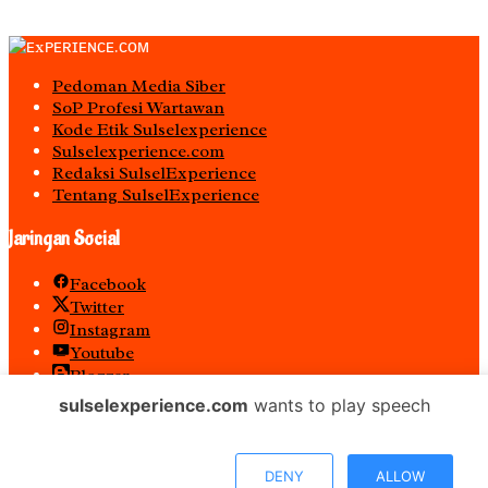
Pedoman Media Siber
S0P Profesi Wartawan
Kode Etik Sulselexperience
Sulselexperience.com
Redaksi SulselExperience
Tentang SulselExperience
Jaringan Social
Facebook
Twitter
Instagram
Youtube
Blogger
Spotify
sulselexperience.com
wants to play speech
RSS
𝐏𝐓 𝕰𝖝𝖕𝖊𝖗𝖎𝖊𝖓𝖈𝖊 𝕸𝖊𝖉𝖎𝖆 𝖀𝖙𝖆𝖒𝖆 𝕋𝕖𝕣𝕕𝕒𝕗𝕥𝕒𝕣 𝖊-𝕮𝖆𝖙𝖆𝖑𝖔𝖌 𝐁𝐞𝐥𝐚𝐧𝐣𝐚
DENY
ALLOW
𝐌𝐞𝐝𝐢𝐚 𝕻𝖊𝖒𝖊𝖗𝖎𝖓𝖙𝖆𝖍