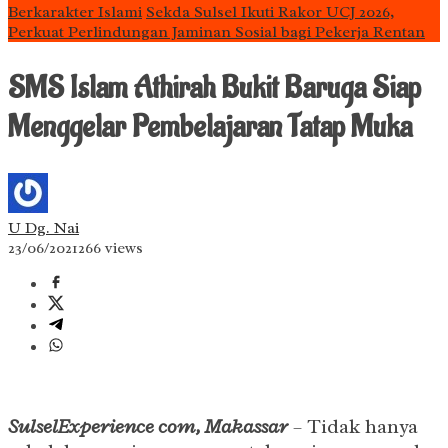
Berkarakter Islami
Sekda Sulsel Ikuti Rakor UCJ 2026,
Perkuat Perlindungan Jaminan Sosial bagi Pekerja Rentan
SMS Islam Athirah Bukit Baruga Siap
Menggelar Pembelajaran Tatap Muka
U Dg. Nai
23/06/2021
266 views
SulselExperience com, Makassar
– Tidak hanya