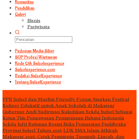
Komunitas
Pendidikan
Galeri
Bisnis
Pariwisata
Pedoman Media Siber
S0P Profesi Wartawan
Kode Etik Sulselexperience
Sulselexperience.com
Redaksi SulselExperience
Tentang SulselExperience
TEᖇᗩTᗩᔕ
PPJI Sulsel dan Muslim Friendly Forum Siapkan Festival
Kuliner Edukatif untuk Anak Sekolah di Makassar
Gubernur Andi Sudirman Kukuhkan Sekda Sulsel Sebagai
Ketua Tim Pengawasan Penggunaan Bahasa Indonesia
Sekda Jufri Rahman Resmi Buka Pemusatan Paskibraka
Provinsi Sulsel Tahun 2026
LDK SMA Islam Athirah
Makassar 2026: Cetak Pemimpin Tangguh, Lincah, dan