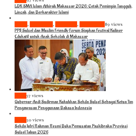
News
97 views
LDK SMA Islam Athirah Makassar 2026: Cetak Pemimpin Tangguh,
Lincah, dan Berkarakter Islami
Bisnis
,
Komunitas
,
Pariwisata
,
Pendidikan
89 views
PPJI Sulsel dan Muslim Friendly Forum Siapkan Festival Kuliner
Edukatif untuk Anak Sekolah di Makassar
News
57 views
Gubernur Andi Sudirman Kukuhkan Sekda Sulsel Sebagai Ketua Tim
Pengawasan Penggunaan Bahasa Indonesia
News
50 views
Sekda Jufri Rahman Resmi Buka Pemusatan Paskibraka Provinsi
Sulsel Tahun 2026