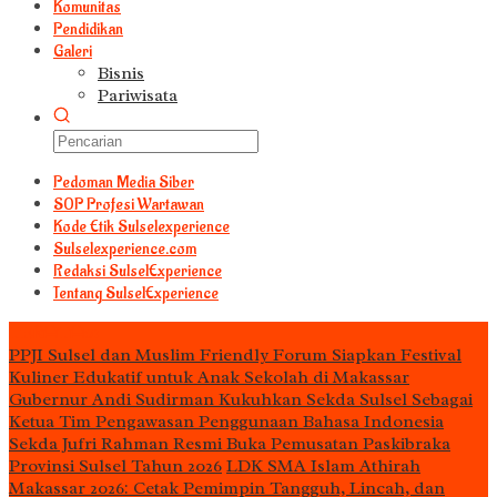
Komunitas
Pendidikan
Galeri
Bisnis
Pariwisata
Pedoman Media Siber
S0P Profesi Wartawan
Kode Etik Sulselexperience
Sulselexperience.com
Redaksi SulselExperience
Tentang SulselExperience
TEᖇᗩTᗩᔕ
PPJI Sulsel dan Muslim Friendly Forum Siapkan Festival
Kuliner Edukatif untuk Anak Sekolah di Makassar
Gubernur Andi Sudirman Kukuhkan Sekda Sulsel Sebagai
Ketua Tim Pengawasan Penggunaan Bahasa Indonesia
Sekda Jufri Rahman Resmi Buka Pemusatan Paskibraka
Provinsi Sulsel Tahun 2026
LDK SMA Islam Athirah
Makassar 2026: Cetak Pemimpin Tangguh, Lincah, dan