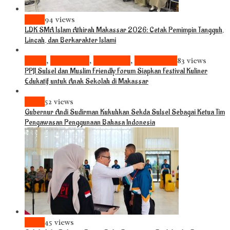
News
94 views
LDK SMA Islam Athirah Makassar 2026: Cetak Pemimpin Tangguh,
Lincah, dan Berkarakter Islami
Bisnis
,
Komunitas
,
Pariwisata
,
Pendidikan
83 views
PPJI Sulsel dan Muslim Friendly Forum Siapkan Festival Kuliner
Edukatif untuk Anak Sekolah di Makassar
News
52 views
Gubernur Andi Sudirman Kukuhkan Sekda Sulsel Sebagai Ketua Tim
Pengawasan Penggunaan Bahasa Indonesia
News
45 views