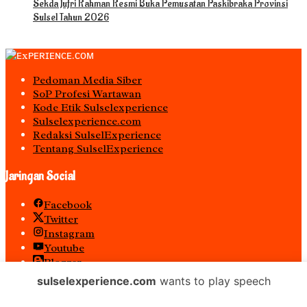
Sekda Jufri Rahman Resmi Buka Pemusatan Paskibraka Provinsi
Sulsel Tahun 2026
Pedoman Media Siber
S0P Profesi Wartawan
Kode Etik Sulselexperience
Sulselexperience.com
Redaksi SulselExperience
Tentang SulselExperience
Jaringan Social
Facebook
Twitter
Instagram
Youtube
Blogger
Spotify
sulselexperience.com
wants to play speech
RSS