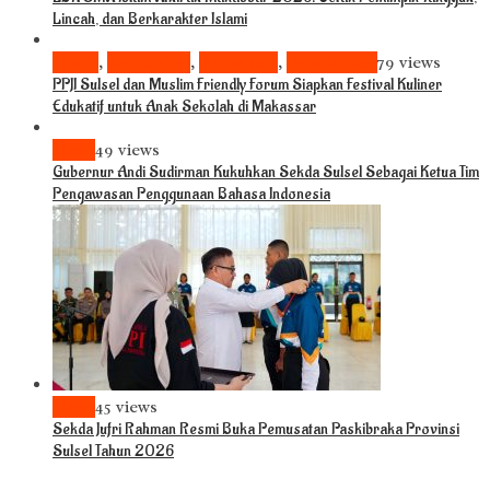
Lincah, dan Berkarakter Islami
Bisnis
,
Komunitas
,
Pariwisata
,
Pendidikan
79 views
PPJI Sulsel dan Muslim Friendly Forum Siapkan Festival Kuliner
Edukatif untuk Anak Sekolah di Makassar
News
49 views
Gubernur Andi Sudirman Kukuhkan Sekda Sulsel Sebagai Ketua Tim
Pengawasan Penggunaan Bahasa Indonesia
News
45 views
Sekda Jufri Rahman Resmi Buka Pemusatan Paskibraka Provinsi
Sulsel Tahun 2026