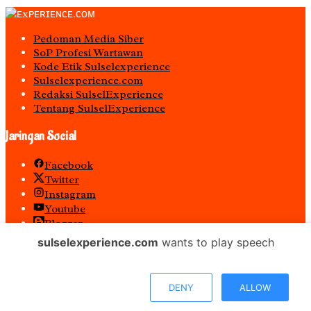
Pedoman Media Siber
S0P Profesi Wartawan
Kode Etik Sulselexperience
Sulselexperience.com
Redaksi SulselExperience
Tentang SulselExperience
Jaringan Social
Facebook
Twitter
Instagram
Youtube
Blogger
Spotify
sulselexperience.com
wants to play speech
RSS
𝐏𝐓 𝕰𝖝𝖕𝖊𝖗𝖎𝖊𝖓𝖈𝖊 𝕸𝖊𝖉𝖎𝖆 𝖀𝖙𝖆𝖒𝖆 𝕋𝕖𝕣𝕕𝕒𝕗𝕥𝕒𝕣 𝖊-𝕮𝖆𝖙𝖆𝖑𝖔𝖌 𝐁𝐞𝐥𝐚𝐧𝐣𝐚
DENY
ALLOW
𝐌𝐞𝐝𝐢𝐚 𝕻𝖊𝖒𝖊𝖗𝖎𝖓𝖙𝖆𝖍