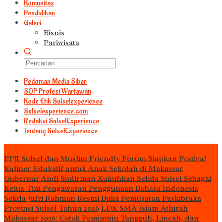
Komunitas
Pendidikan
Galeri
Bisnis
Pariwisata
Pedoman Media Siber
S0P Profesi Wartawan
Kode Etik Sulselexperience
Sulselexperience.com
Redaksi SulselExperience
Tentang SulselExperience
TEᖇᗩTᗩᔕ
PPJI Sulsel dan Muslim Friendly Forum Siapkan Festival
Kuliner Edukatif untuk Anak Sekolah di Makassar
Gubernur Andi Sudirman Kukuhkan Sekda Sulsel Sebagai
Ketua Tim Pengawasan Penggunaan Bahasa Indonesia
Sekda Jufri Rahman Resmi Buka Pemusatan Paskibraka
Provinsi Sulsel Tahun 2026
LDK SMA Islam Athirah
Makassar 2026: Cetak Pemimpin Tangguh, Lincah, dan