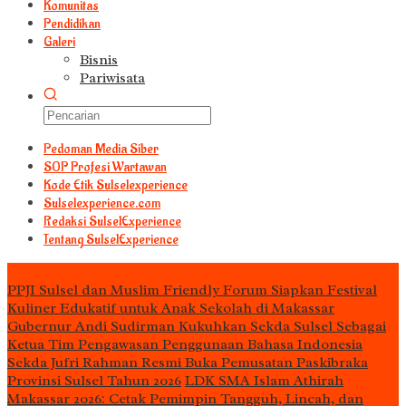
Komunitas
Pendidikan
Galeri
Bisnis
Pariwisata
Pedoman Media Siber
S0P Profesi Wartawan
Kode Etik Sulselexperience
Sulselexperience.com
Redaksi SulselExperience
Tentang SulselExperience
TEᖇᗩTᗩᔕ
PPJI Sulsel dan Muslim Friendly Forum Siapkan Festival
Kuliner Edukatif untuk Anak Sekolah di Makassar
Gubernur Andi Sudirman Kukuhkan Sekda Sulsel Sebagai
Ketua Tim Pengawasan Penggunaan Bahasa Indonesia
Sekda Jufri Rahman Resmi Buka Pemusatan Paskibraka
Provinsi Sulsel Tahun 2026
LDK SMA Islam Athirah
Makassar 2026: Cetak Pemimpin Tangguh, Lincah, dan