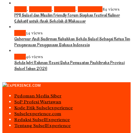
Bisnis
,
Komunitas
,
Pariwisata
,
Pendidikan
84 views
PPJI Sulsel dan Muslim Friendly Forum Siapkan Festival Kuliner
Edukatif untuk Anak Sekolah di Makassar
News
54 views
Gubernur Andi Sudirman Kukuhkan Sekda Sulsel Sebagai Ketua Tim
Pengawasan Penggunaan Bahasa Indonesia
News
46 views
Sekda Jufri Rahman Resmi Buka Pemusatan Paskibraka Provinsi
Sulsel Tahun 2026
Pedoman Media Siber
S0P Profesi Wartawan
Kode Etik Sulselexperience
Sulselexperience.com
Redaksi SulselExperience
Tentang SulselExperience